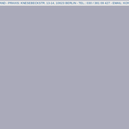
D - PRAXIS: KNESEBECKSTR. 13-14, 10623 BERLIN - TEL.: 030 / 381 09 427 - EMAIL: