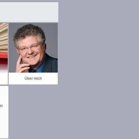
Über mich
in